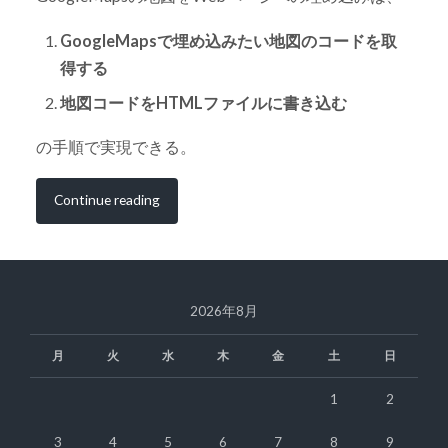
GoogleMapsで埋め込みたい地図のコードを取
得する
地図コードをHTMLファイルに書き込む
の手順で実現できる。
Continue reading
2026年8月
月
火
水
木
金
土
日
1
2
3
4
5
6
7
8
9