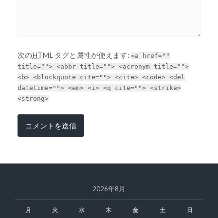
次の
HTML
タグと属性が使えます:
<a href=""
title=""> <abbr title=""> <acronym title="">
<b> <blockquote cite=""> <cite> <code> <del
datetime=""> <em> <i> <q cite=""> <strike>
<strong>
2026年8月
月
火
水
木
金
土
日