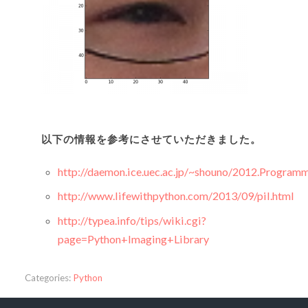
以下の情報を参考にさせていただきました。
http://daemon.ice.uec.ac.jp/~shouno/2012.Program
http://www.lifewithpython.com/2013/09/pil.html
http://typea.info/tips/wiki.cgi?
page=Python+Imaging+Library
Categories:
Python