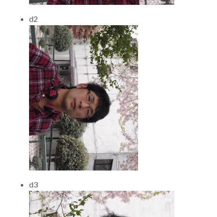
d2
d3