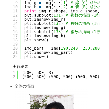
9
img_g 
=
img[:,:,
1
] 
# 緑（G）成分の抽出
10
img_b 
=
img[:,:,
2
] 
# 青（B）成分の抽出
11
print
img_r.shape, img_g.shape, im
12
plt.subplot(
131
) 
# 複数の描画（1行3列
13
plt.imshow(img_r)
14
plt.subplot(
132
) 
# 複数の描画（1行3列
15
plt.imshow(img_g)
16
plt.subplot(
133
) 
# 複数の描画（1行3列
17
plt.imshow(img_b)
18
plt.show()
19
20
img_part 
=
img[
190
:
240
, 
230
:
280
, :
21
plt.imshow(img_part)
22
plt.show()
実行結果
1
(500, 500, 3)
2
(500, 500) (500, 500) (500, 500)
全体の描画