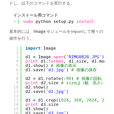
ドし、以下のコマンドを実行する。
インストール用コマンド
1
sudo
python setup.py 
install
基本的には、
Image
モジュールをimportして種々の
操作を行う。
1
import
Image
2
3
d1 
=
Image.
open
(
'RIMG0828.JPG'
) 
#
4
print
d1.
format
, d1.size, d1.mode 
5
d1.show() 
# 画像の表示
6
d1.save(
'd1.jpg'
) 
# 画像の保存
7
8
d2 
=
d1.rotate(
-
90
) 
# 画像の回転
9
print
d2.size 
# sizeは（幅、高さ）
10
d2.show()
11
d2.save(
'd2.jpg'
)
12
13
d3 
=
d1.crop((
824
, 
368
, 
2824
, 
2368
14
print
d3.size
15
d3.show()
16
d3.save(
'd3.jpg'
)