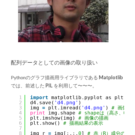
配列データとしての画像の取り扱い
Pythonのグラフ描画用ライブラリである
Matplotlib
では、前述した
PIL
を利用して〜〜〜。
1
import
matplotlib.pyplot as plt
2
d4.save(
'd4.png'
)
3
img 
=
plt.imread(
'd4.png'
) 
# 画像の
4
print
img.shape 
# shapeは（高さ、幅
5
plt.imshow(img) 
# 画像の描画
6
plt.show() 
# 描画結果の表示
7
8
img_r 
=
img[:,:,
0
] 
# 赤（R）成分の抽出