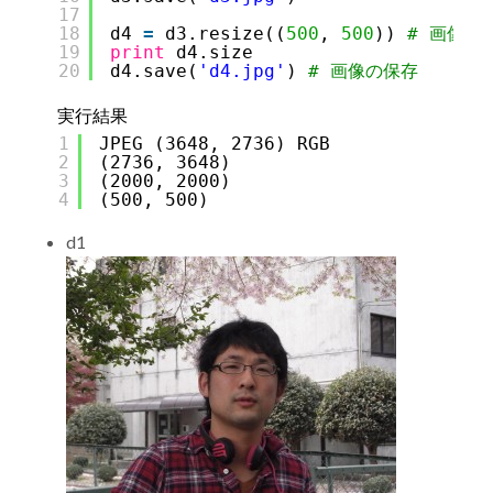
17
18
d4 
=
d3.resize((
500
, 
500
)) 
# 画像の
19
print
d4.size
20
d4.save(
'd4.jpg'
) 
# 画像の保存
実行結果
1
JPEG (3648, 2736) RGB
2
(2736, 3648)
3
(2000, 2000)
4
(500, 500)
d1