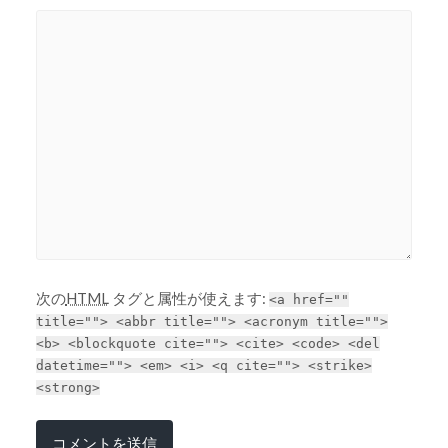
次の
HTML
タグと属性が使えます:
<a href=""
title=""> <abbr title=""> <acronym title="">
<b> <blockquote cite=""> <cite> <code> <del
datetime=""> <em> <i> <q cite=""> <strike>
<strong>